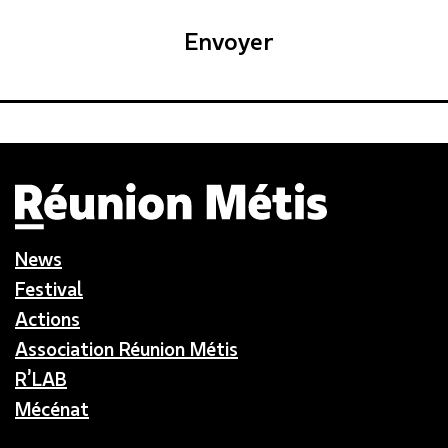
Envoyer
News
Festival
Actions
Association Réunion Métis
R’LAB
Mécénat