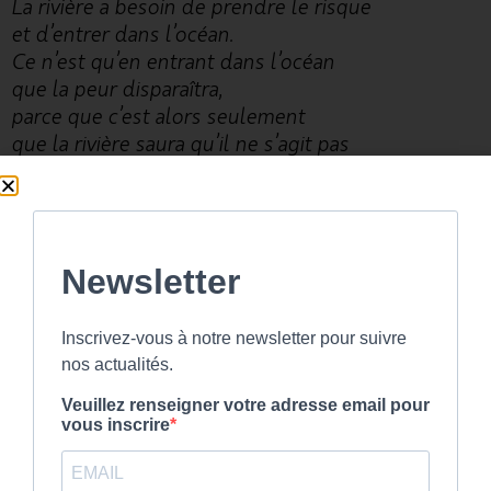
La rivière a besoin de prendre le risque
et d’entrer dans l’océan.
Ce n’est qu’en entrant dans l’océan
que la peur disparaîtra,
parce que c’est alors seulement
que la rivière saura qu’il ne s’agit pas
de disparaître dans l’océan,
mais de devenir océan. »
Auteur inconnu