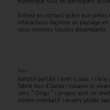
numérique tout en participant acti
Entrez en contact grâce aux stèles 
interactions façonne un paysage en 
nous sommes tou.te.s dépendants.
Kréol
Kantité partikil i énét o azar, i i b
fabrik kou d’lianaz i rosanm lo vivan
sèrv. “ Origo ” i propoz azot oir én
sistèm intérkatif i ansèrv plizièr sa