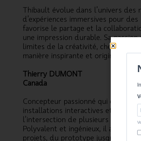
Thibault évolue dans l’univers des 
d’expériences immersives pour des p
favorise le partage et la collaborati
une impression durable. Sa passion
limites de la créativité, cherchant 
manière inspirante et originale.
Thierry DUMONT
Canada
Concepteur passionné qui développe
installations interactives et des pro
l’intersection de plusieurs domaines
Polyvalent et ingénieux, il aime me
projets, du prototype jusqu’au produ