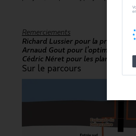
Remerciements
Richard Lussier pour la p
rise de s
Arnaud Gout pour l’o
ptimisation 
Cédric Néret pour les p
lans de fab
Sur le parcours