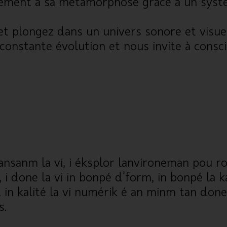
vement à sa métamorphose grâce à un systèm
et plongez dans un univers sonore et visu
constante évolution et nous invite à consci
riy ansanm la vi, i éksplor lanvironeman pou r
, i done la vi in bonpé d’form, in bonpé la k
èt in kalité la vi numérik é an minm tan do
ns.