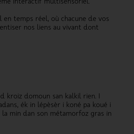
e interactif multisensoriel.
el en temps réel, où chacune de vos
entiser nos liens au vivant dont
od kroiz domoun san kalkil rien. I
adans, ék in lépèsèr i koné pa koué i
ne la min dan son métamorfoz gras in