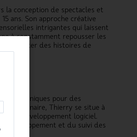
s la conception de spectacles et
 15 ans. Son approche créative
ensorielles intrigantes qui laissent
amène à constamment repousser les
 de raconter des histoires de
et mécatroniques pour des
idisciplinaire, Thierry se situe à
e et le développement logiciel.
 du développement et du suivi des