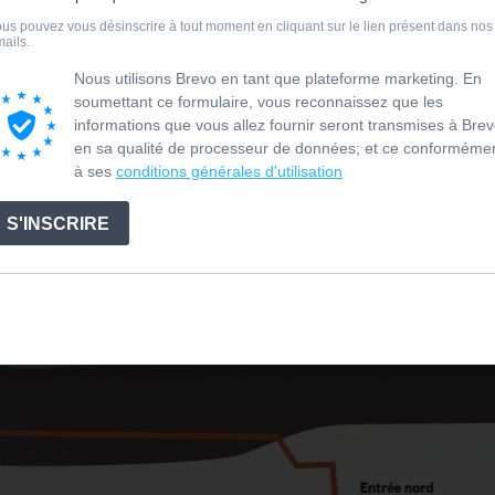
on et mixage pour la zone médiation
du code
rication des stèles interactives