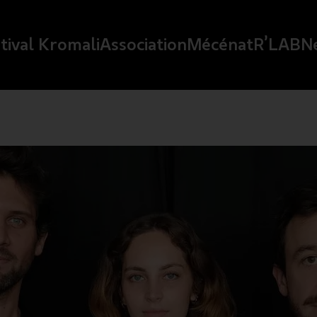
tival Kromali
Association
Mécénat
R’LAB
N