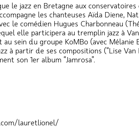
i que le jazz en Bretagne aux conservatoires
e accompagne les chanteuses Aïda Diene, Na
vec le comédien Hugues Charbonneau (Théâ
uel elle participera au tremplin jazz à Vann
t au sein du groupe KoMBo (avec Mélanie Bo
azz à partir de ses compositions (“Lise Va
ement son 1er album “Jamrosa”.
com/lauretlionel/