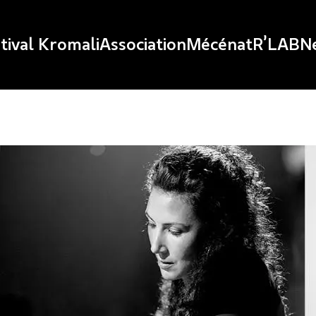
tival Kromali
Association
Mécénat
R’LAB
N