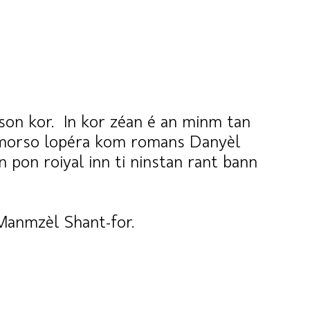
 si son kor. In kor zéan é an minm tan
n morso lopéra kom romans Danyèl
n pon roiyal inn ti ninstan rant bann
èr Manmzèl Shant-for.