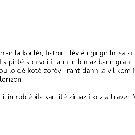
 pran la koulèr, listoir i lèv é i gingn lir sa
a pirté son voi i rann in lomaz bann gra
ou lo dé koté zoréy i rant dann la vil kom i
 lorizon.
voi, in rob épila kantité zimaz i koz a trav