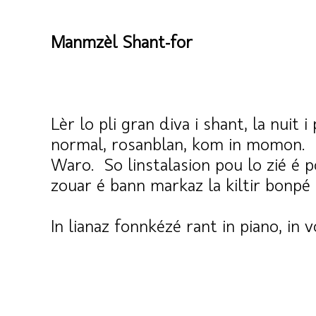
Manmzèl Shant-for
Lèr lo pli gran diva i shant, la nuit i
normal, rosanblan, kom in momon. L
Waro. So linstalasion pou lo zié é p
zouar é bann markaz la kiltir bonpé
In lianaz fonnkézé rant in piano, in 