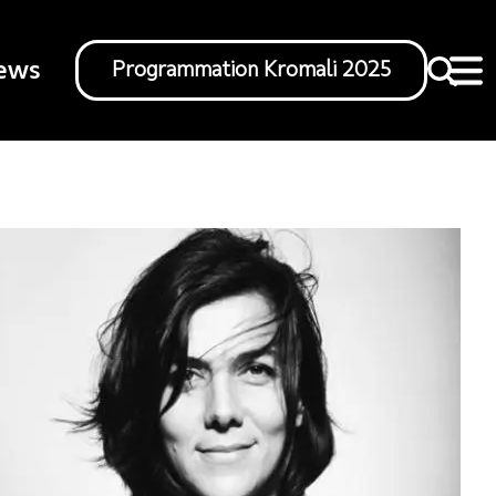
ews
Programmation Kromali 2025